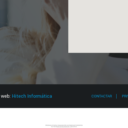
o web:
Hitech Informática
CONTACTAR
PR