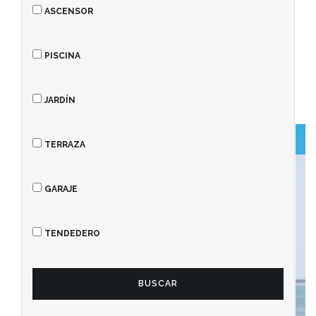
Inmobiliaria Rapitaxa
ASCENSOR
Últimas Propiedades Publicadas
PISCINA
JARDÍN
Venta
TERRAZA
GARAJE
TENDEDERO
BUSCAR