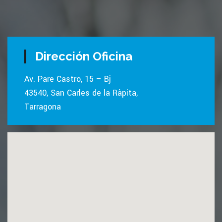
Dirección Oficina
Av. Pare Castro, 15 – Bj
43540, San Carles de la Ràpita,
Tarragona